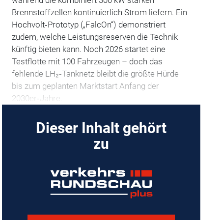
während die kombiniert 300 kW starken
Brennstoffzellen kontinuierlich Strom liefern. Ein
Hochvolt‑Prototyp („FalcOn“) demonstriert
zudem, welche Leistungsreserven die Technik
künftig bieten kann. Noch 2026 startet eine
Testflotte mit 100 Fahrzeugen – doch das
fehlende LH₂‑Tanknetz bleibt die größte Hürde
bis zum geplanten Marktstart Anfang der
2030er‑Jahre.
Dieser Inhalt gehört
zu