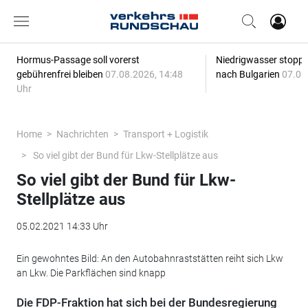
Hormus-Passage soll vorerst
Niedrigwasser stoppt
gebührenfrei bleiben
07.08.2026, 14:48
nach Bulgarien
07.08
Uhr
Home
Nachrichten
Transport + Logistik
So viel gibt der Bund für Lkw-Stellplätze aus
So viel gibt der Bund für Lkw-
Stellplätze aus
05.02.2021 14:33 Uhr
Ein gewohntes Bild: An den Autobahnraststätten reiht sich Lkw
an Lkw. Die Parkflächen sind knapp
Die FDP-Fraktion hat sich bei der Bundesregierung