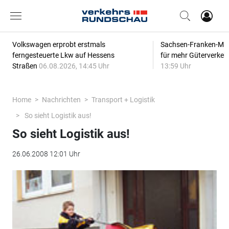
Volkswagen erprobt erstmals
Sachsen-Franken-Magi
ferngesteuerte Lkw auf Hessens
für mehr Güterverkeh
Straßen
06.08.2026, 14:45 Uhr
13:59 Uhr
Home
Nachrichten
Transport + Logistik
So sieht Logistik aus!
So sieht Logistik aus!
26.06.2008 12:01 Uhr