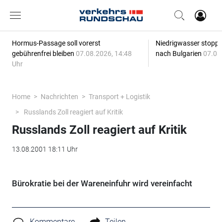
Hormus-Passage soll vorerst
Niedrigwasser stoppt
gebührenfrei bleiben
07.08.2026, 14:48
nach Bulgarien
07.08
Uhr
Home
Nachrichten
Transport + Logistik
Russlands Zoll reagiert auf Kritik
Russlands Zoll reagiert auf Kritik
13.08.2001 18:11 Uhr
Bürokratie bei der Wareneinfuhr wird vereinfacht
Kommentare
Teilen