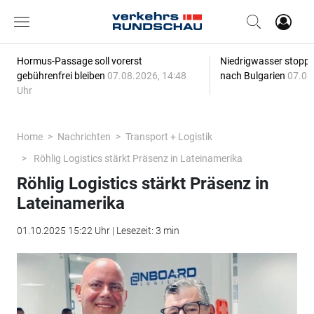
Hormus-Passage soll vorerst
Niedrigwasser stoppt
gebührenfrei bleiben
07.08.2026, 14:48
nach Bulgarien
07.08
Uhr
Home
Nachrichten
Transport + Logistik
Röhlig Logistics stärkt Präsenz in Lateinamerika
Röhlig Logistics stärkt Präsenz in
Lateinamerika
01.10.2025 15:22 Uhr | Lesezeit: 3 min