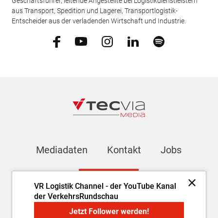
Geschäftsführer, leitende Angestellte bei Logistikdienstleistern
aus Transport, Spedition und Lagerei, Transportlogistik-
Entscheider aus der verladenden Wirtschaft und Industrie.
Mediadaten
Kontakt
Jobs
Newsletter
VR Logistik Channel - der YouTube Kanal
der VerkehrsRundschau
Impressum
AGB
Datenschutz
Cookie-Einstellungen
Jetzt Follower werden!