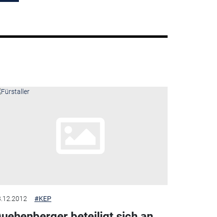
.12.2012
#KEP
uehenberger beteiligt sich an