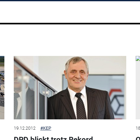
19.12.2012
#KEP
18
DPD blickt trotz Rekord
Q