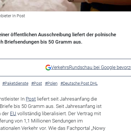
bieter In Post
er öffentlichen Ausschreibung liefert der polnische
uch Briefsendungen bis 50 Gramm aus.
VerkehrsRundschau bei Google bevor
#Paketdienste
#Post
#Polen
#Deutsche Post DHL
nstleister In
Post
liefert seit Jahresanfang die
Briefe bis 50 Gramm aus. Seit Jahresanfang ist
n der
EU
vollständig liberalisiert. Der Vertrag mit
ieferung von 1,1 Millionen Sendungen im
nationalen Verkehr vor. Wie das Fachportal „Nowy