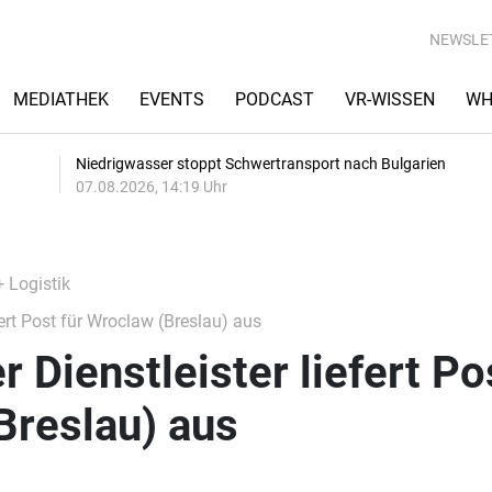
NEWSLE
MEDIATHEK
EVENTS
PODCAST
VR-WISSEN
WH
Niedrigwasser stoppt Schwertransport nach Bulgarien
07.08.2026, 14:19 Uhr
+ Logistik
fert Post für Wroclaw (Breslau) aus
r Dienstleister liefert Po
Breslau) aus