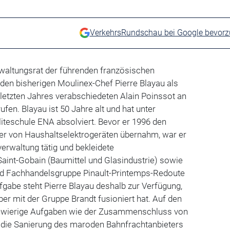
VerkehrsRundschau bei Google bevor
rwaltungsrat der führenden französischen
den bisherigen Moulinex-Chef Pierre Blayau als
letzten Jahres verabschiedeten Alain Poinssot an
ufen. Blayau ist 50 Jahre alt und hat unter
liteschule ENA absolviert. Bevor er 1996 den
ler von Haushaltselektrogeräten übernahm, war er
verwaltung tätig und bekleidete
aint-Gobain (Baumittel und Glasindustrie) sowie
nd Fachhandelsgruppe Pinault-Printemps-Redoute
fgabe steht Pierre Blayau deshalb zur Verfügung,
r mit der Gruppe Brandt fusioniert hat. Auf den
wierige Aufgaben wie der Zusammenschluss von
 die Sanierung des maroden Bahnfrachtanbieters