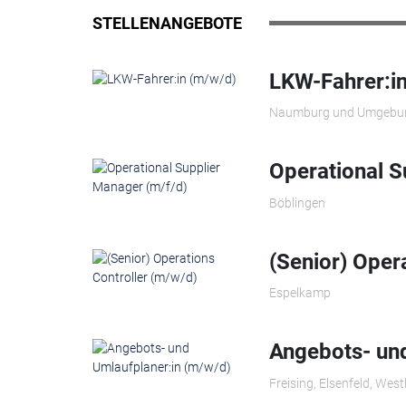
STELLENANGEBOTE
LKW-Fahrer:i
Naumburg und Umgebu
Operational S
Böblingen
(Senior) Oper
Espelkamp
Angebots- und
Freising, Elsenfeld, Wes