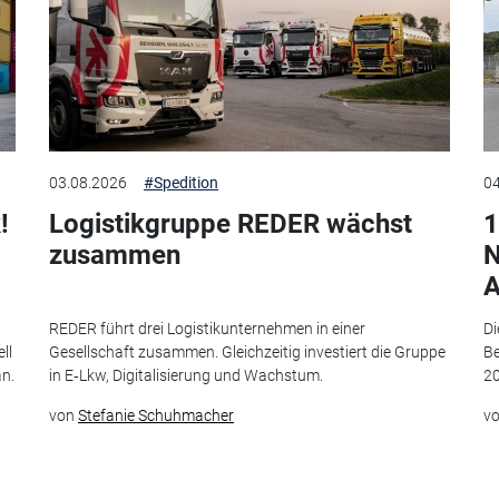
03.08.2026
#Spedition
04
!
Logistikgruppe REDER wächst
1
zusammen
N
A
t
REDER führt drei Logistikunternehmen in einer
Di
ll
Gesellschaft zusammen. Gleichzeitig investiert die Gruppe
Be
an.
in E‑Lkw, Digitalisierung und Wachstum.
20
von
Stefanie Schuhmacher
v