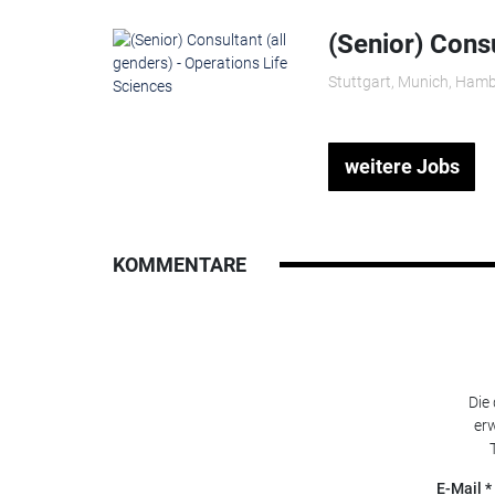
(Senior) Consu
Stuttgart, Munich, Hamb
weitere Jobs
KOMMENTARE
Die
erw
E-Mail