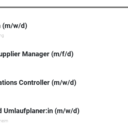
n (m/w/d)
ng
upplier Manager (m/f/d)
ations Controller (m/w/d)
 Umlaufplaner:in (m/w/d)
theim