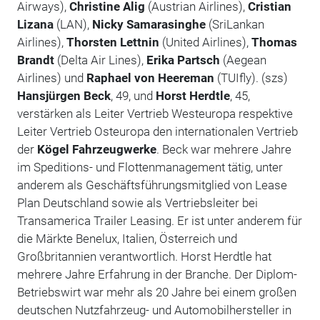
Airways),
Christine Alig
(Austrian Airlines),
Cristian
Lizana
(LAN),
Nicky Samarasinghe
(SriLankan
Airlines),
Thorsten Lettnin
(United Airlines),
Thomas
Brandt
(Delta Air Lines),
Erika Partsch
(Aegean
Airlines) und
Raphael von Heereman
(TUIfly). (szs)
Hansjürgen Beck
, 49, und
Horst Herdtle
, 45,
verstärken als Leiter Vertrieb Westeuropa respektive
Leiter Vertrieb Osteuropa den internationalen Vertrieb
der
Kögel Fahrzeugwerke
. Beck war mehrere Jahre
im Speditions- und Flottenmanagement tätig, unter
anderem als Geschäftsführungsmitglied von Lease
Plan Deutschland sowie als Vertriebsleiter bei
Transamerica Trailer Leasing. Er ist unter anderem für
die Märkte Benelux, Italien, Österreich und
Großbritannien verantwortlich. Horst Herdtle hat
mehrere Jahre Erfahrung in der Branche. Der Diplom-
Betriebswirt war mehr als 20 Jahre bei einem großen
deutschen Nutzfahrzeug- und Automobilhersteller in