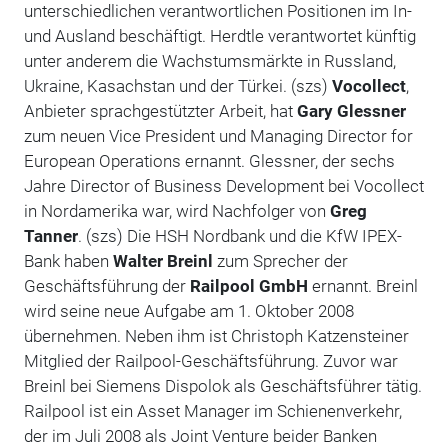
unterschiedlichen verantwortlichen Positionen im In-
und Ausland beschäftigt. Herdtle verantwortet künftig
unter anderem die Wachstumsmärkte in Russland,
Ukraine, Kasachstan und der Türkei. (szs)
Vocollect
,
Anbieter sprachgestützter Arbeit, hat
Gary Glessner
zum neuen Vice President und Managing Director for
European Operations ernannt. Glessner, der sechs
Jahre Director of Business Development bei Vocollect
in Nordamerika war, wird Nachfolger von
Greg
Tanner
. (szs) Die HSH Nordbank und die KfW IPEX-
Bank haben
Walter Breinl
zum Sprecher der
Geschäftsführung der
Railpool GmbH
ernannt. Breinl
wird seine neue Aufgabe am 1. Oktober 2008
übernehmen. Neben ihm ist Christoph Katzensteiner
Mitglied der Railpool-Geschäftsführung. Zuvor war
Breinl bei Siemens Dispolok als Geschäftsführer tätig.
Railpool ist ein Asset Manager im Schienenverkehr,
der im Juli 2008 als Joint Venture beider Banken