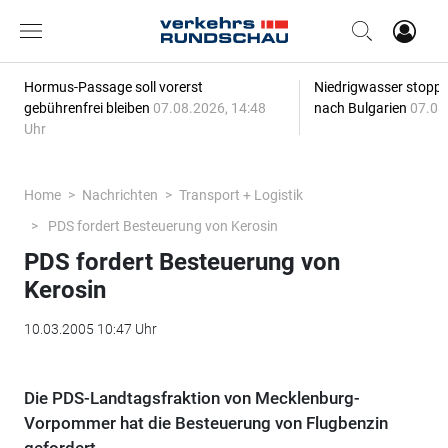
Hormus-Passage soll vorerst
Niedrigwasser stoppt
gebührenfrei bleiben
07.08.2026, 14:48
nach Bulgarien
07.08
Uhr
Home
Nachrichten
Transport + Logistik
PDS fordert Besteuerung von Kerosin
PDS fordert Besteuerung von
Kerosin
10.03.2005 10:47 Uhr
Die PDS-Landtagsfraktion von Mecklenburg-
Vorpommer hat die Besteuerung von Flugbenzin