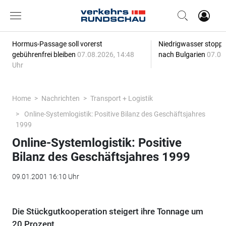
Hormus-Passage soll vorerst
Niedrigwasser stoppt
gebührenfrei bleiben
07.08.2026, 14:48
nach Bulgarien
07.08
Uhr
Home
Nachrichten
Transport + Logistik
Online-Systemlogistik: Positive Bilanz des Geschäftsjahres
1999
Online-Systemlogistik: Positive
Bilanz des Geschäftsjahres 1999
09.01.2001 16:10 Uhr
Die Stückgutkooperation steigert ihre Tonnage um
20 Prozent