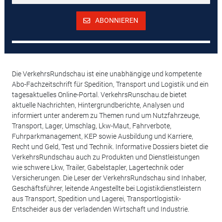
ABONNIEREN
Die VerkehrsRundschau ist eine unabhängige und kompetente
Abo-Fachzeitschrift für Spedition, Transport und Logistik und ein
tagesaktuelles Online-Portal. VerkehrsRunschau.de bietet
aktuelle Nachrichten, Hintergrundberichte, Analysen und
informiert unter anderem zu Themen rund um Nutzfahrzeuge,
Transport, Lager, Umschlag, Lkw-Maut, Fahrverbote,
Fuhrparkmanagement, KEP sowie Ausbildung und Karriere,
Recht und Geld, Test und Technik. Informative Dossiers bietet die
VerkehrsRundschau auch zu Produkten und Dienstleistungen
wie schwere Lkw, Trailer, Gabelstapler, Lagertechnik oder
Versicherungen. Die Leser der VerkehrsRundschau sind Inhaber,
Geschäftsführer, leitende Angestellte bei Logistikdienstleistern
aus Transport, Spedition und Lagerei, Transportlogistik-
Entscheider aus der verladenden Wirtschaft und Industrie.