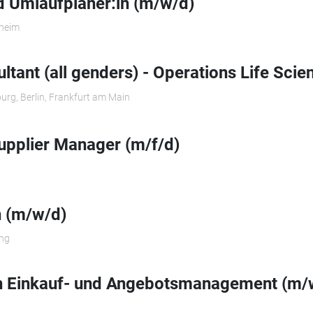
 Umlaufplaner:in (m/w/d)
theim
ltant (all genders) - Operations Life Scie
urg, Berlin, Frankfurt am Main
upplier Manager (m/f/d)
n (m/w/d)
ng
in Einkauf- und Angebotsmanagement (m/