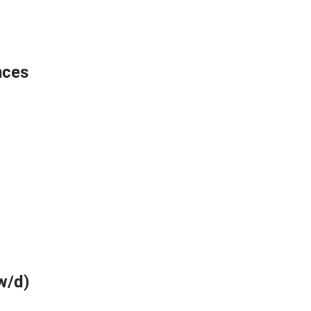
nces
w/d)