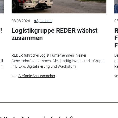
03.08.2026
#Spedition
05
!
Logistikgruppe REDER wächst
R
zusammen
F
F
t
REDER führt drei Logistikunternehmen in einer
De
ll
Gesellschaft zusammen. Gleichzeitig investiert die Gruppe
gr
an.
in E‑Lkw, Digitalisierung und Wachstum.
Re
von
Stefanie Schuhmacher
v