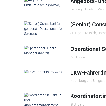
Angebots- und
Freising, Elsenfeld, Wes
(Senior) Consu
Stuttgart, Munich, Hamb
Operational S
Böblingen
LKW-Fahrer:i
Naumburg und Umgebu
Koordinator:
Stuttgart