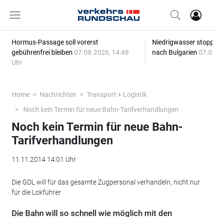
Hormus-Passage soll vorerst
Niedrigwasser stoppt
gebührenfrei bleiben
07.08.2026, 14:48
nach Bulgarien
07.08
Uhr
Home
Nachrichten
Transport + Logistik
Noch kein Termin für neue Bahn-Tarifverhandlungen
Noch kein Termin für neue Bahn-
Tarifverhandlungen
11.11.2014 14:01 Uhr
Die GDL will für das gesamte Zugpersonal verhandeln, nicht nur
für die Lokführer
Die Bahn will so schnell wie möglich mit den