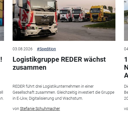
03.08.2026
#Spedition
04
!
Logistikgruppe REDER wächst
1
zusammen
N
A
t
REDER führt drei Logistikunternehmen in einer
Di
ll
Gesellschaft zusammen. Gleichzeitig investiert die Gruppe
Be
an.
in E‑Lkw, Digitalisierung und Wachstum.
20
von
Stefanie Schuhmacher
v