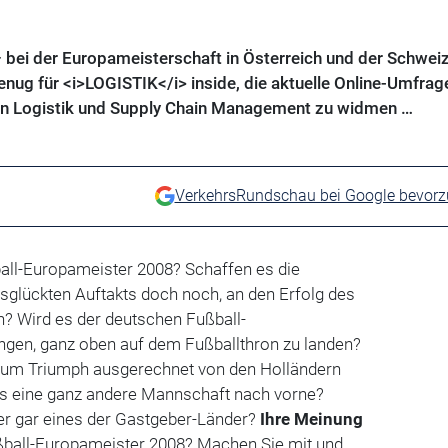
– bei der Europameisterschaft in Österreich und der Schweiz 
nug für <i>LOGISTIK</i> inside, die aktuelle Online-Umfrag
n Logistik und Supply Chain Management zu widmen …
VerkehrsRundschau bei Google bevor
ll-Europameister 2008? Schaffen es die
ssglückten Auftakts doch noch, an den Erfolg des
? Wird es der deutschen Fußball-
ngen, ganz oben auf dem Fußballthron zu landen?
zum Triumph ausgerechnet von den Holländern
es eine ganz andere Mannschaft nach vorne?
er gar eines der Gastgeber-Länder?
Ihre Meinung
ßball-Europameister 2008? Machen Sie mit und