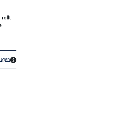
rollt
e
zugen