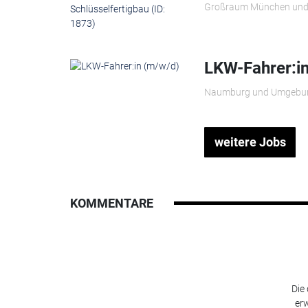
Großraum München und
LKW-Fahrer:i
Naumburg und Umgebu
weitere Jobs
KOMMENTARE
Die
erw