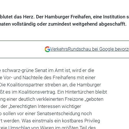
utet das Herz. Der Hamburger Freihafen, eine Institution s
naten vollständig oder zumindest weitgehend abgeschafft.
VerkehrsRundschau bei Google bevor
 schwarz-grüne Senat im Amt ist, wird er die
e Vor- und Nachteile des Freihafens mit einer
ie Koalitionspartner streben an, die Hamburger
ßt es im Koalitionsvertrag. Ein Hintertürchen bleibt
tung einer deutlich verkleinerten Freizone „geboten
der „berechtigten Interessen wichtiger
 so sollen vor einer Senatsentscheidung noch
t werden. Was einstmals ein kostbares Privileg
freie
Umschlag
von Waren im größten Teil des