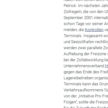
Petrick. Im nächsten Ja
Zollregeln, die von den
September 2001 internat
schon Tage vor seiner A
melden; die
Kontrollen
ve
Terminals. Insgesamt wi
und Seezollhafen rechtli
werden zwei parallele Zo
Aufhebung der Freizone
bei der Zollabwicklung b
Unternehmensverband
H
gegen das Ende des Freih
Lagereibetrieben organisi
Terminals kann das Grun
Verkehrsaufkommens für d
von der „Initiative Pro 
Folgen“, sollte die Frei
für die Zukunft der Freih