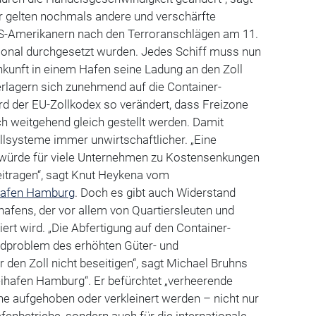
hr gelten nochmals andere und verschärfte
 US-Amerikanern nach den Terroranschlägen am 11.
ional durchgesetzt wurden. Jedes Schiff muss nun
nkunft in einem Hafen seine Ladung an den Zoll
rlagern sich zunehmend auf die Container-
rd der EU-Zollkodex so verändert, dass Freizone
ch weitgehend gleich gestellt werden. Damit
llsysteme immer unwirtschaftlicher. „Eine
 würde für viele Unternehmen zu Kostensenkungen
eitragen“, sagt Knut Heykena vom
afen Hamburg
. Doch es gibt auch Widerstand
afens, der vor allem von Quartiersleuten und
ert wird. „Die Abfertigung auf den Container-
dproblem des erhöhten Güter- und
en Zoll nicht beseitigen“, sagt Michael Bruhns
Freihafen Hamburg“. Er befürchtet „verheerende
zone aufgehoben oder verkleinert werden – nicht nur
afenbetriebe, sondern auch für die internationale