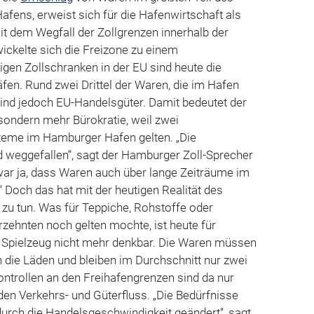
ens, erweist sich für die Hafenwirtschaft als
t dem Wegfall der Zollgrenzen innerhalb der
ickelte sich die Freizone zu einem
gen Zollschranken in der EU sind heute die
en. Rund zwei Drittel der Waren, die im Hafen
nd jedoch EU-Handelsgüter. Damit bedeutet der
 sondern mehr Bürokratie, weil zwei
steme im Hamburger Hafen gelten. „Die
nd weggefallen“, sagt der Hamburger Zoll-Sprecher
 war ja, dass Waren auch über lange Zeiträume im
“ Doch das hat mit der heutigen Realität des
zu tun. Was für Teppiche, Rohstoffe oder
zehnten noch gelten mochte, ist heute für
r Spielzeug nicht mehr denkbar. Die Waren müssen
n die Läden und bleiben im Durchschnitt nur zwei
ontrollen an den Freihafengrenzen sind da nur
den Verkehrs- und Güterfluss. „Die Bedürfnisse
durch die Handelsgeschwindigkeit geändert“, sagt