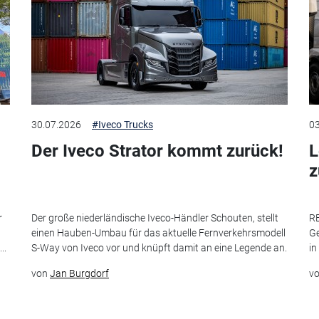
30.07.2026
#Iveco Trucks
03
Der Iveco Strator kommt zurück!
L
r
Der große niederländische Iveco-Händler Schouten, stellt
RE
einen Hauben-Umbau für das aktuelle Fernverkehrsmodell
Ge
..
S-Way von Iveco vor und knüpft damit an eine Legende an.
in
von
Jan Burgdorf
v