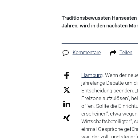
Traditionsbewussten Hanseaten bl
Jahren, wird in den nächsten Mo
Kommentare
Teilen
Hamburg
. Wenn der neue
jahrelange Debatte um di
Entscheidung beenden. „D
Freizone aufzulösen“, hei
offen: Sollte die Einrich
erscheinen“, etwa wegen 
Wirtschaftsbeteiligter“,
einmal Gespräche geführ
war, der zoll- und steuer