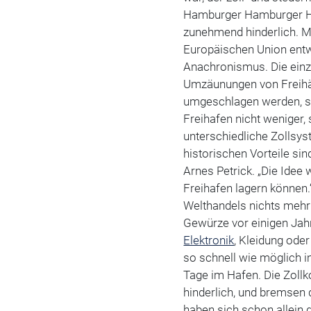
Hamburger Hamburger Haf
zunehmend hinderlich. Mi
Europäischen Union entw
Anachronismus. Die einzi
Umzäunungen von Freihäf
umgeschlagen werden, si
Freihafen nicht weniger,
unterschiedliche Zollsy
historischen Vorteile si
Arnes Petrick. „Die Idee
Freihafen lagern können.
Welthandels nichts mehr 
Gewürze vor einigen Jahr
Elektronik
, Kleidung ode
so schnell wie möglich i
Tage im Hafen. Die Zollk
hinderlich, und bremsen 
haben sich schon allein 