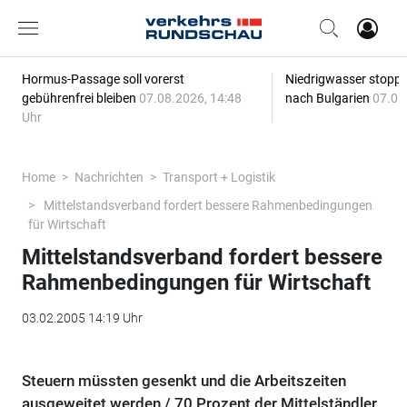
Hormus-Passage soll vorerst
Niedrigwasser stoppt
gebührenfrei bleiben
07.08.2026, 14:48
nach Bulgarien
07.08
Uhr
Home
Nachrichten
Transport + Logistik
Mittelstandsverband fordert bessere Rahmenbedingungen
für Wirtschaft
Mittelstandsverband fordert bessere
Rahmenbedingungen für Wirtschaft
03.02.2005 14:19 Uhr
Steuern müssten gesenkt und die Arbeitszeiten
ausgeweitet werden / 70 Prozent der Mittelständler