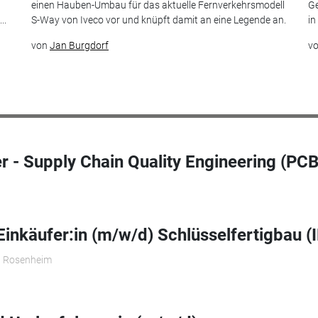
einen Hauben-Umbau für das aktuelle Fernverkehrsmodell
Ge
..
S-Way von Iveco vor und knüpft damit an eine Legende an.
in
von
Jan Burgdorf
v
- Supply Chain Quality Engineering (PCB
Einkäufer:in (m/w/d) Schlüsselfertigbau (
 Rosenheim