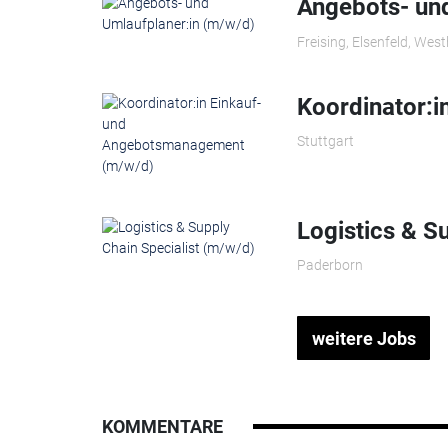
Angebots- und
Freising, Elsenfeld, Wes
Koordinator:
Stuttgart
Logistics & S
Paderborn
weitere Jobs
KOMMENTARE