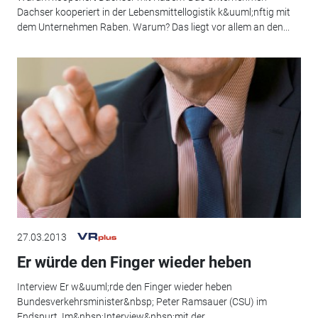
Dachser kooperiert in der Lebensmittellogistik k&uuml;nftig mit
dem Unternehmen Raben. Warum? Das liegt vor allem an den...
27.03.2013
Er würde den Finger wieder heben
Interview Er w&uuml;rde den Finger wieder heben
Bundesverkehrsminister&nbsp; Peter Ramsauer (CSU) im
Endspurt. Im&nbsp;Interview&nbsp;mit der...