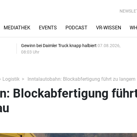
NEWSLE
MEDIATHEK
EVENTS
PODCAST
VR-WISSEN
WH
Gewinn bei Daimler Truck knapp halbiert
07.08.2026,
08:03 Uhr
+ Logistik
Inntalautobahn: Blockabfertigung führt zu langem
n: Blockabfertigung führ
au