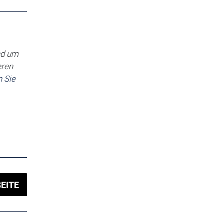
nd um
eren
 Sie
EITE