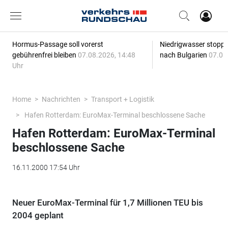
Hormus-Passage soll vorerst
Niedrigwasser stoppt
gebührenfrei bleiben
07.08.2026, 14:48
nach Bulgarien
07.08
Uhr
Home
Nachrichten
Transport + Logistik
Hafen Rotterdam: EuroMax-Terminal beschlossene Sache
Hafen Rotterdam: EuroMax-Terminal
beschlossene Sache
16.11.2000 17:54 Uhr
Neuer EuroMax-Terminal für 1,7 Millionen TEU bis
2004 geplant