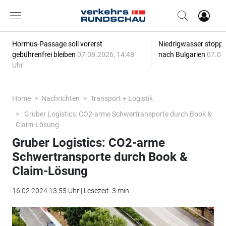
Hormus-Passage soll vorerst
Niedrigwasser stoppt
gebührenfrei bleiben
07.08.2026, 14:48
nach Bulgarien
07.08
Uhr
Home
Nachrichten
Transport + Logistik
Gruber Logistics: CO2-arme Schwertransporte durch Book &
Claim-Lösung
Gruber Logistics: CO2-arme
Schwertransporte durch Book &
Claim-Lösung
16.02.2024 13:55 Uhr | Lesezeit: 3 min