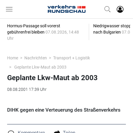
Hormus-Passage soll vorerst
Niedrigwasser stoppt
gebührenfrei bleiben
07.08.2026, 14:48
nach Bulgarien
07.08
Uhr
Home
Nachrichten
Transport + Logistik
Geplante Lkw-Maut ab 2003
Geplante Lkw-Maut ab 2003
08.08.2001 17:39 Uhr
DIHK gegen eine Verteuerung des Straßenverkehrs
Kommentare
Teilen