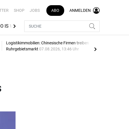
TTER
SHOP
JOBS
ABO
ANMELDEN
O IS WHO LOGISTIK
VR INDEX
BEST AZUBI
Logistikimmobilien: Chinesische Firmen treiben
Thie
Ruhrgebietsmarkt
07.08.2026, 13:46 Uhr
07.0
s