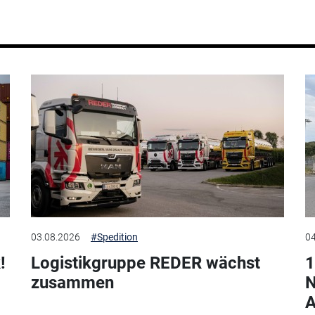
03.08.2026
#Spedition
04
!
Logistikgruppe REDER wächst
1
zusammen
N
A