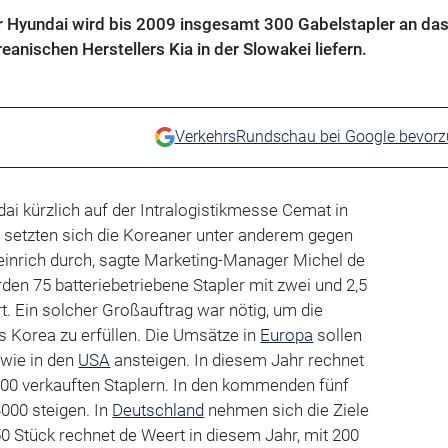
er Hyundai wird bis 2009 insgesamt 300 Gabelstapler an da
anischen Herstellers Kia in der Slowakei liefern.
VerkehrsRundschau bei Google bevor
i kürzlich auf der Intralogistikmesse Cemat in
 setzten sich die Koreaner unter anderem gegen
inrich durch, sagte Marketing-Manager Michel de
en 75 batteriebetriebene Stapler mit zwei und 2,5
rt. Ein solcher Großauftrag war nötig, um die
s Korea zu erfüllen. Die Umsätze in
Europa
sollen
 wie in den
USA
ansteigen. In diesem Jahr rechnet
500 verkauften Staplern. In den kommenden fünf
3000 steigen. In
Deutschland
nehmen sich die Ziele
0 Stück rechnet de Weert in diesem Jahr, mit 200