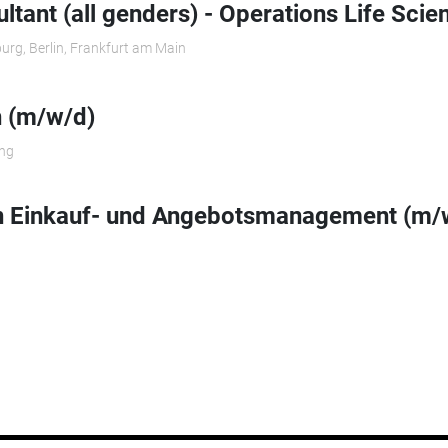
ltant (all genders) - Operations Life Scie
urg, Berlin, Frankfurt am Main
n (m/w/d)
ng
in Einkauf- und Angebotsmanagement (m/