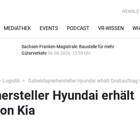
NEWSLE
MEDIATHEK
EVENTS
PODCAST
VR-WISSEN
WH
Sachsen-Franken-Magistrale: Baustelle für mehr
Güterverkehr
06.08.2026, 13:59 Uhr
+ Logistik
Gabelstaplerhersteller Hyundai erhält Großauftrag 
ersteller Hyundai erhält
on Kia