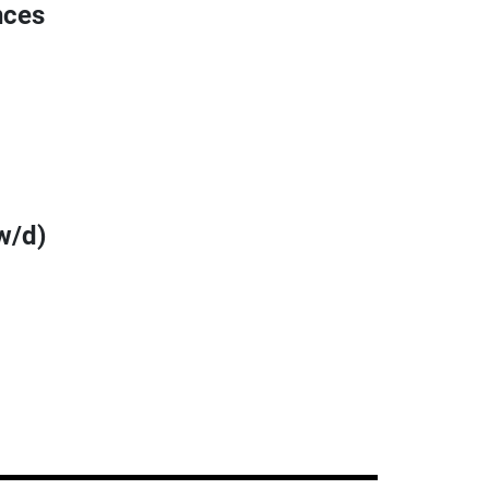
nces
w/d)