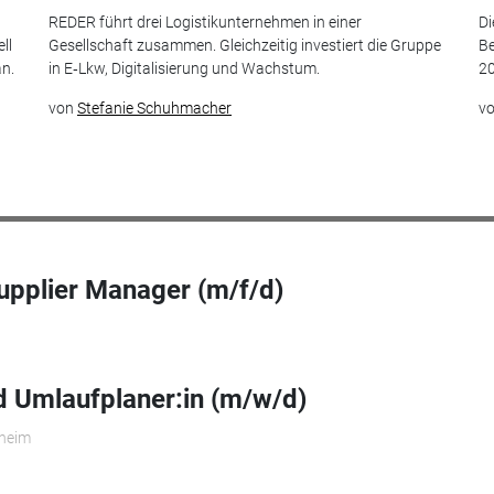
t
REDER führt drei Logistikunternehmen in einer
Di
ll
Gesellschaft zusammen. Gleichzeitig investiert die Gruppe
Be
an.
in E‑Lkw, Digitalisierung und Wachstum.
20
von
Stefanie Schuhmacher
v
upplier Manager (m/f/d)
 Umlaufplaner:in (m/w/d)
theim