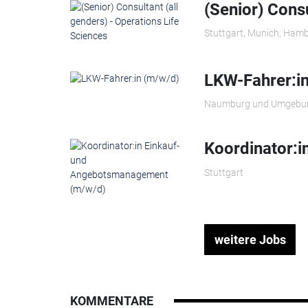
(Senior) Consu
Stuttgart, Munich, Hamb
LKW-Fahrer:i
Naumburg und Umgebu
Koordinator:
Stuttgart
weitere Jobs
KOMMENTARE