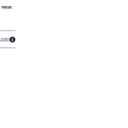
s neue
zugen