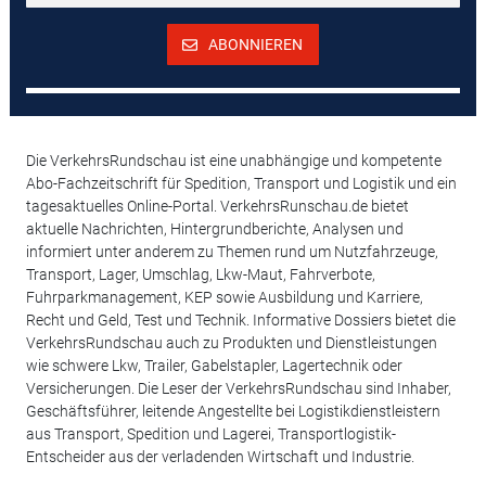
ABONNIEREN
Die VerkehrsRundschau ist eine unabhängige und kompetente
Abo-Fachzeitschrift für Spedition, Transport und Logistik und ein
tagesaktuelles Online-Portal. VerkehrsRunschau.de bietet
aktuelle Nachrichten, Hintergrundberichte, Analysen und
informiert unter anderem zu Themen rund um Nutzfahrzeuge,
Transport, Lager, Umschlag, Lkw-Maut, Fahrverbote,
Fuhrparkmanagement, KEP sowie Ausbildung und Karriere,
Recht und Geld, Test und Technik. Informative Dossiers bietet die
VerkehrsRundschau auch zu Produkten und Dienstleistungen
wie schwere Lkw, Trailer, Gabelstapler, Lagertechnik oder
Versicherungen. Die Leser der VerkehrsRundschau sind Inhaber,
Geschäftsführer, leitende Angestellte bei Logistikdienstleistern
aus Transport, Spedition und Lagerei, Transportlogistik-
Entscheider aus der verladenden Wirtschaft und Industrie.