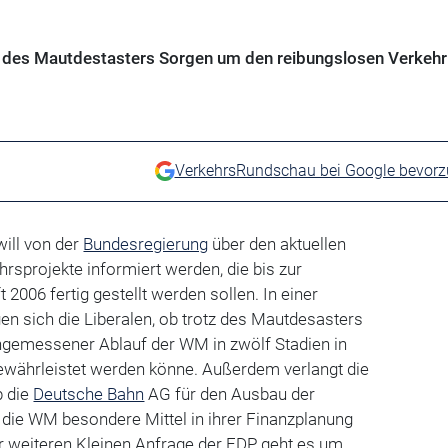
s des Mautdestasters Sorgen um den reibungslosen Verkehr
VerkehrsRundschau bei Google bevor
will von der
Bundesregierung
über den aktuellen
rsprojekte informiert werden, die bis zur
2006 fertig gestellt werden sollen. In einer
en sich die Liberalen, ob trotz des Mautdesasters
angemessener Ablauf der WM in zwölf Stadien in
gewährleistet werden könne. Außerdem verlangt die
b die
Deutsche Bahn
AG für den Ausbau der
r die WM besondere Mittel in ihrer Finanzplanung
r weiteren Kleinen Anfrage der FDP geht es um