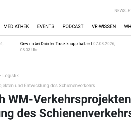
NEWSLE
MEDIATHEK
EVENTS
PODCAST
VR-WISSEN
WH
6,
Gewinn bei Daimler Truck knapp halbiert
07.08.2026,
08:03 Uhr
+ Logistik
jekten und Entwicklung des Schienenverkehrs
ch WM-Verkehrsprojekten
ung des Schienenverkehr