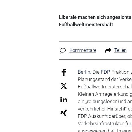
Liberale machen sich angesicht
Fußballweltmeistershaft
Kommentare
Teilen
Berlin
. Die
FDP
-Fraktion 
Planungsstand der Verkeh
Fußballweltmeisterschaft 
Kleinen Anfrage erkundig
ein „reibungsloser und 
verkehrlicher Hinsicht“ 
FDP Auskunft darüber, o
Verkehrsinfrastruktur fü
ausgewiesen hat. In eine