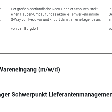
r
Der große niederländische Iveco-Händler Schouten, stellt
RE
einen Hauben-Umbau für das aktuelle Fernverkehrsmodell
Ge
..
S-Way von Iveco vor und knüpft damit an eine Legende an.
in
von
Jan Burgdorf
v
 Wareneingang (m/w/d)
ager Schwerpunkt Lieferantenmanagemen