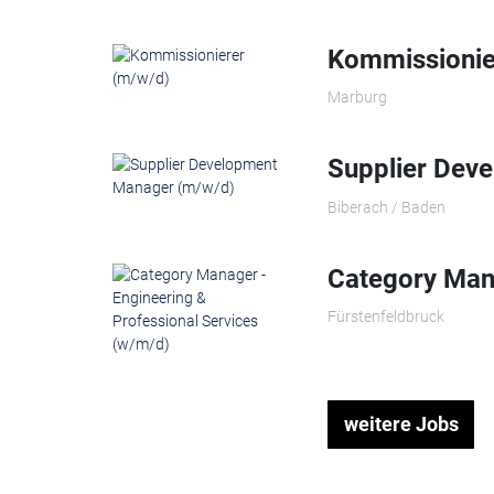
Kommissionie
Marburg
Supplier Dev
Biberach / Baden
Category Mana
Fürstenfeldbruck
weitere Jobs