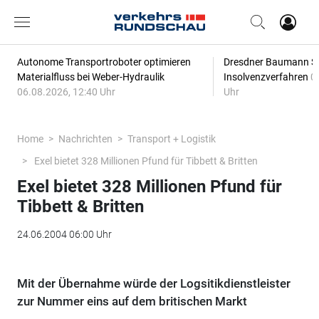
Autonome Transportroboter optimieren
Dresdner Baumann Sp
Materialfluss bei Weber-Hydraulik
Insolvenzverfahren
0
06.08.2026, 12:40 Uhr
Uhr
Home
Nachrichten
Transport + Logistik
Exel bietet 328 Millionen Pfund für Tibbett & Britten
Exel bietet 328 Millionen Pfund für
Tibbett & Britten
24.06.2004 06:00 Uhr
Mit der Übernahme würde der Logsitikdienstleister
zur Nummer eins auf dem britischen Markt