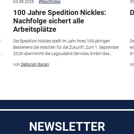
04.08.2026
#Nachfolge
30
100 Jahre Spedition Nickles:
D
Nachfolge sichert alle
Arbeitsplätze
r
Die Spedition Nickles stellt im Jahr ihres 100-jährigen
De
Bestehens die Weichen für die Zukunft: Zum 1. September
ei
..
2026 übernimmt die Lagoudakis Services GmbH das...
S-
von
Deborah Baran
v
NEWSLETTER