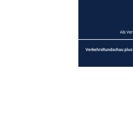
Als Ve
VerkehrsRundschau plus is