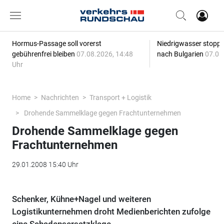
Hormus-Passage soll vorerst
Niedrigwasser stoppt
gebührenfrei bleiben
07.08.2026, 14:48
nach Bulgarien
07.08
Uhr
Home
Nachrichten
Transport + Logistik
Drohende Sammelklage gegen Frachtunternehmen
Drohende Sammelklage gegen
Frachtunternehmen
29.01.2008 15:40 Uhr
Schenker, Kühne+Nagel und weiteren
Logistikunternehmen droht Medienberichten zufolge