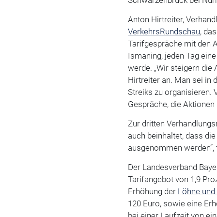
Anton Hirtreiter, Verhan
VerkehrsRundschau
, da
Tarifgespräche mit den 
Ismaning, jeden Tag eine
werde. „Wir steigern die
Hirtreiter an. Man sei in
Streiks zu organisieren. 
Gespräche, die Aktionen
Zur dritten Verhandlung
auch beinhaltet, dass di
ausgenommen werden“, fo
Der Landesverband Bayer
Tarifangebot von 1,9 Pro
Erhöhung der
Löhne und 
120 Euro, sowie eine Er
bei einer Laufzeit von ei