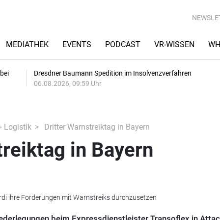
NEWSLE
MEDIATHEK
EVENTS
PODCAST
VR-WISSEN
WH
bei
Dresdner Baumann Spedition im Insolvenzverfahren
06.08.2026, 09:59 Uhr
+ Logistik
Dritter Warnstreiktag in Bayern
treiktag in Bayern
rdi ihre Forderungen mit Warnstreiks durchzusetzen
derlegungen beim Expressdienstleister Transoflex in Attac