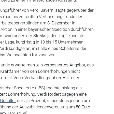
dlungsführer von Verdi Bayern, sagte gegenüber der
ss man bis zur dritten Verhandlungsrunde der
Arbeitgeberverbänden am 8. Dezember in
 Aktion in einer bayerischen Spedition durchführen
 Auswirkungen der Streiks jeden Tag“, kündigte
 der Lage, kurzfristig in 10 bis 15 Unternehmen
Verdi kündigte an, im Falle eines Scheiterns der
 bis Weihnachten fortzusetzen.
srunde erwarte man „ein verbessertes Angebot, das
e Kraftfahrer von den Lohnerhöhungen nicht
rdert Verdi-Verhandlungsführer Hirtreiter.
ischer Spediteure (LBS) machte bislang ein
zent Lohnerhöhung. Verdi fordert dagegen eine
Gehälter
um 5,5 Prozent, mindestens jedoch um
höhung der Auszubildendenvergütung um 50 Euro
nem Jahr. (diwi)