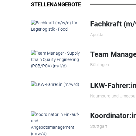
STELLENANGEBOTE
Fachkraft (m/
Apolda
Team Manager 
Böblingen
LKW-Fahrer:i
Naumburg und Umgebu
Koordinator:
Stuttgart