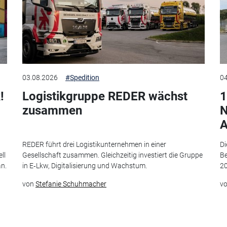
03.08.2026
#Spedition
04
!
Logistikgruppe REDER wächst
1
zusammen
N
A
t
REDER führt drei Logistikunternehmen in einer
Di
ll
Gesellschaft zusammen. Gleichzeitig investiert die Gruppe
Be
an.
in E‑Lkw, Digitalisierung und Wachstum.
20
von
Stefanie Schuhmacher
v