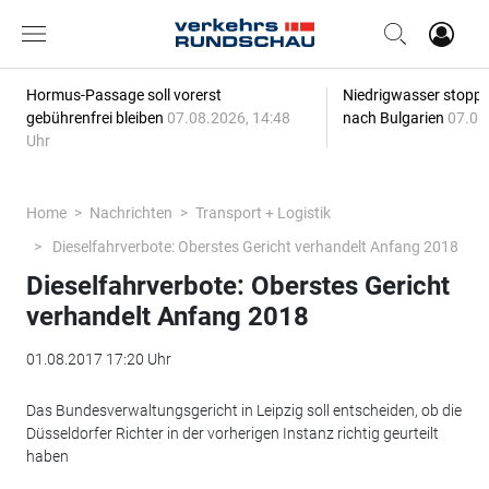
Hormus-Passage soll vorerst
Niedrigwasser stoppt
gebührenfrei bleiben
07.08.2026, 14:48
nach Bulgarien
07.08
Uhr
Home
Nachrichten
Transport + Logistik
Dieselfahrverbote: Oberstes Gericht verhandelt Anfang 2018
Dieselfahrverbote: Oberstes Gericht
verhandelt Anfang 2018
01.08.2017 17:20 Uhr
Das Bundesverwaltungsgericht in Leipzig soll entscheiden, ob die
Düsseldorfer Richter in der vorherigen Instanz richtig geurteilt
haben