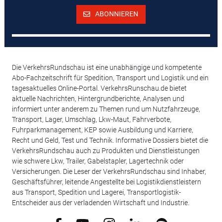
ABONNIEREN
Die VerkehrsRundschau ist eine unabhängige und kompetente
Abo-Fachzeitschrift für Spedition, Transport und Logistik und ein
tagesaktuelles Online-Portal. VerkehrsRunschau.de bietet
aktuelle Nachrichten, Hintergrundberichte, Analysen und
informiert unter anderem zu Themen rund um Nutzfahrzeuge,
Transport, Lager, Umschlag, Lkw-Maut, Fahrverbote,
Fuhrparkmanagement, KEP sowie Ausbildung und Karriere,
Recht und Geld, Test und Technik. Informative Dossiers bietet die
VerkehrsRundschau auch zu Produkten und Dienstleistungen
wie schwere Lkw, Trailer, Gabelstapler, Lagertechnik oder
Versicherungen. Die Leser der VerkehrsRundschau sind Inhaber,
Geschäftsführer, leitende Angestellte bei Logistikdienstleistern
aus Transport, Spedition und Lagerei, Transportlogistik-
Entscheider aus der verladenden Wirtschaft und Industrie.