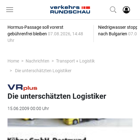
Hormus-Passage soll vorerst
Niedrigwasser stoppt
gebührenfrei bleiben
07.08.2026, 14:48
nach Bulgarien
07.08
Uhr
Home
Nachrichten
Transport + Logistik
Die unterschätzten Logistiker
Die unterschätzten Logistiker
15.06.2009 00:00 Uhr