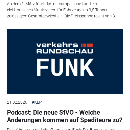
Ab dem 1. März führt das osteuropäische Land ein
elektronisches Mautsystem für Fahrzeuge ab 3,5 Tonnen
zulässigem Gesamtgewicht ein. Die Preisspanne reicht von 3...
21.02.2020
#KEP
Podcast: Die neue StVO - Welche
Änderungen kommen auf Spediteure zu?
Diese Woche in VerkehrsRundschau Funk: Der Bundesrat hat