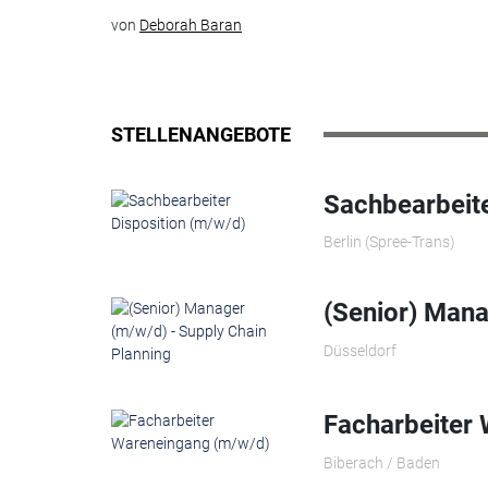
von
Deborah Baran
STELLENANGEBOTE
Sachbearbeite
Berlin (Spree-Trans)
(Senior) Mana
Düsseldorf
Facharbeiter
Biberach / Baden