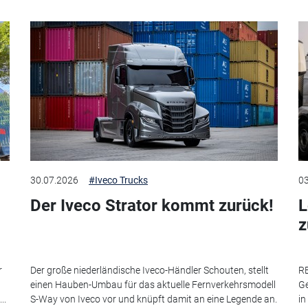
30.07.2026
#Iveco Trucks
03
Der Iveco Strator kommt zurück!
L
r
Der große niederländische Iveco-Händler Schouten, stellt
RE
einen Hauben-Umbau für das aktuelle Fernverkehrsmodell
Ge
..
S-Way von Iveco vor und knüpft damit an eine Legende an.
in