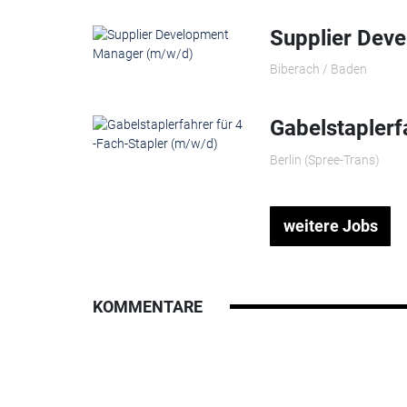
Supplier Dev
Biberach / Baden
Gabelstaplerf
Berlin (Spree-Trans)
weitere Jobs
KOMMENTARE