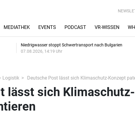
NEWSLE
MEDIATHEK
EVENTS
PODCAST
VR-WISSEN
WH
Niedrigwasser stoppt Schwertransport nach Bulgarien
07.08.2026, 14:19 Uhr
+ Logistik
Deutsche Post lässt sich Klimaschutz-Konzept pate
 lässt sich Klimaschutz-
ntieren