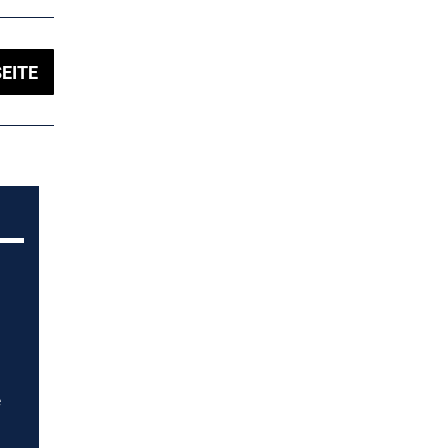
EITE
e