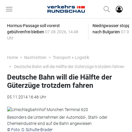
Hormus-Passage soll vorerst
Niedrigwasser stoppt
gebührenfrei bleiben
07.08.2026, 14:48
nach Bulgarien
07.08
Uhr
Home
Nachrichten
Transport + Logistik
Deutsche Bahn will die Hälfte der Güterzüge trotzdem fahren
Deutsche Bahn will die Hälfte der
Güterzüge trotzdem fahren
05.11.2014 16:46 Uhr
Besonders die Unternehmen der Automobil-, Stahl- oder
Chemieindustrie sind auf die Bahn angewiesen
© Foto: D. Schulte-Brader