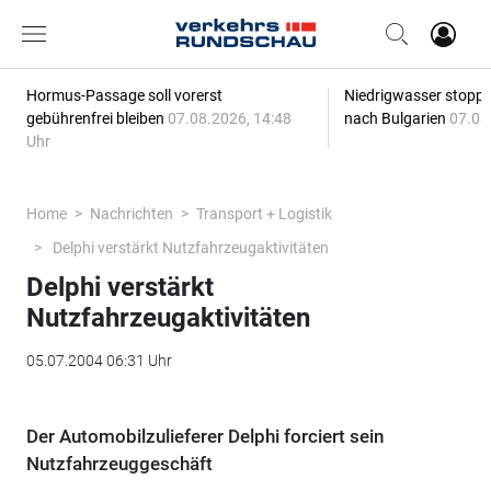
Hormus-Passage soll vorerst
Niedrigwasser stoppt
gebührenfrei bleiben
07.08.2026, 14:48
nach Bulgarien
07.08
Uhr
Home
Nachrichten
Transport + Logistik
Delphi verstärkt Nutzfahrzeugaktivitäten
Delphi verstärkt
Nutzfahrzeugaktivitäten
05.07.2004 06:31 Uhr
Der Automobilzulieferer Delphi forciert sein
Nutzfahrzeuggeschäft