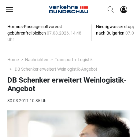
Hormus-Passage soll vorerst
Niedrigwasser stoppt
gebührenfrei bleiben
07.08.2026, 14:48
nach Bulgarien
07.08
Uhr
Home
Nachrichten
Transport + Logistik
DB Schenker erweitert Weinlogistik-Angebot
DB Schenker erweitert Weinlogistik-
Angebot
30.03.2011 10:35 Uhr