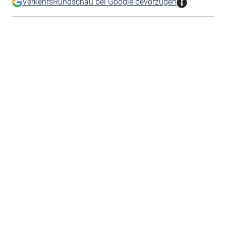
VerkehrsRundschau bei Google bevorzugen