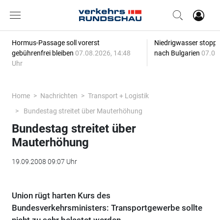
Hormus-Passage soll vorerst
Niedrigwasser stoppt
gebührenfrei bleiben
07.08.2026, 14:48
nach Bulgarien
07.08
Uhr
Home
Nachrichten
Transport + Logistik
Bundestag streitet über Mauterhöhung
Bundestag streitet über
Mauterhöhung
19.09.2008 09:07 Uhr
Union rügt harten Kurs des
Bundesverkehrsministers: Transportgewerbe sollte