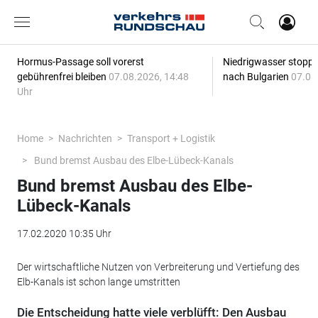
Hormus-Passage soll vorerst
Niedrigwasser stoppt
gebührenfrei bleiben
07.08.2026, 14:48
nach Bulgarien
07.08
Uhr
Home
Nachrichten
Transport + Logistik
Bund bremst Ausbau des Elbe-Lübeck-Kanals
Bund bremst Ausbau des Elbe-
Lübeck-Kanals
17.02.2020 10:35 Uhr
Der wirtschaftliche Nutzen von Verbreiterung und Vertiefung des
Elb-Kanals ist schon lange umstritten
Die Entscheidung hatte viele verblüfft: Den Ausbau