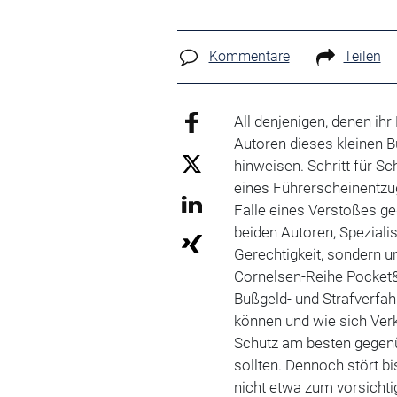
Kommentare
Teilen
All denjenigen, denen ihr
Autoren dieses kleinen B
hinweisen. Schritt für Sch
eines Führerscheinentzug
Falle eines Verstoßes g
beiden Autoren, Spezialis
Gerechtigkeit, sondern
Cornelsen-Reihe Pocket&R
Bußgeld- und Strafverfa
können und wie sich Verk
Schutz am besten gegenüb
sollten. Dennoch stört b
nicht etwa zum vorsicht