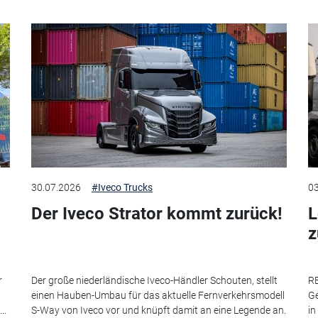
30.07.2026
#Iveco Trucks
03
Der Iveco Strator kommt zurück!
L
r
Der große niederländische Iveco-Händler Schouten, stellt
RE
einen Hauben-Umbau für das aktuelle Fernverkehrsmodell
Ge
..
S-Way von Iveco vor und knüpft damit an eine Legende an.
in