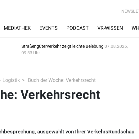
NEWSLE
MEDIATHEK
EVENTS
PODCAST
VR-WISSEN
WH
Straßengüterverkehr zeigt leichte Belebung
07.08.2026,
09:53 Uhr
+ Logistik
Buch der Woche: Verkehrsrecht
he: Verkehrsrecht
uchbesprechung, ausgewählt von Ihrer VerkehrsRundschau