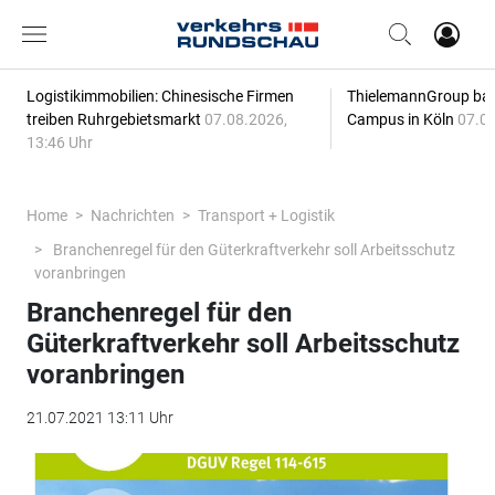
Logistikimmobilien: Chinesische Firmen
ThielemannGroup baut
treiben Ruhrgebietsmarkt
07.08.2026,
Campus in Köln
07.08
13:46 Uhr
Home
Nachrichten
Transport + Logistik
Branchenregel für den Güterkraftverkehr soll Arbeitsschutz
voranbringen
Branchenregel für den
Güterkraftverkehr soll Arbeitsschutz
voranbringen
21.07.2021 13:11 Uhr