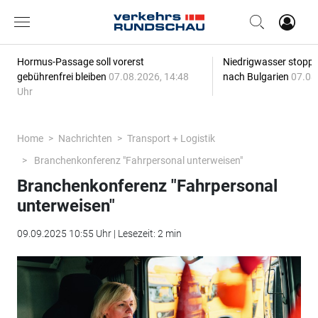
Hormus-Passage soll vorerst
Niedrigwasser stoppt
gebührenfrei bleiben
07.08.2026, 14:48
nach Bulgarien
07.08
Uhr
Home
Nachrichten
Transport + Logistik
Branchenkonferenz "Fahrpersonal unterweisen"
Branchenkonferenz "Fahrpersonal
unterweisen"
09.09.2025 10:55 Uhr | Lesezeit: 2 min