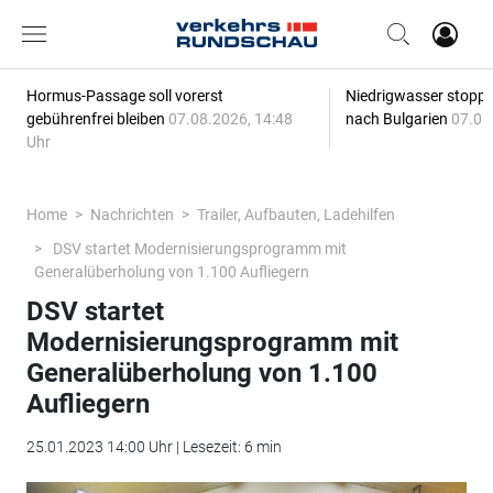
Hormus-Passage soll vorerst
Niedrigwasser stoppt
gebührenfrei bleiben
07.08.2026, 14:48
nach Bulgarien
07.08
Uhr
Home
Nachrichten
Trailer, Aufbauten, Ladehilfen
DSV startet Modernisierungsprogramm mit
Generalüberholung von 1.100 Aufliegern
DSV startet
Modernisierungsprogramm mit
Generalüberholung von 1.100
Aufliegern
25.01.2023 14:00 Uhr | Lesezeit: 6 min