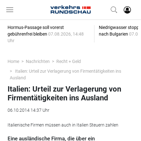
Hormus-Passage soll vorerst
Niedrigwasser stoppt
gebührenfrei bleiben
07.08.2026, 14:48
nach Bulgarien
07.08
Uhr
Home
Nachrichten
Recht + Geld
Italien: Urteil zur Verlagerung von Firmentätigkeiten ins
Ausland
Italien: Urteil zur Verlagerung von
Firmentätigkeiten ins Ausland
06.10.2014 14:37 Uhr
Italienische Firmen müssen auch in Italien Steuern zahlen
Eine ausländische Firma, die über ein