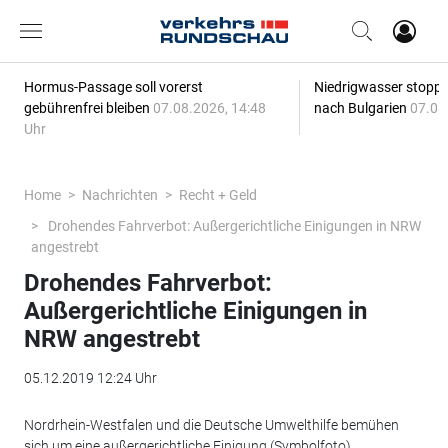
Hormus-Passage soll vorerst
Niedrigwasser stoppt
gebührenfrei bleiben
07.08.2026, 14:48
nach Bulgarien
07.08
Uhr
Home
Nachrichten
Recht + Geld
Drohendes Fahrverbot: Außergerichtliche Einigungen in NRW
angestrebt
Drohendes Fahrverbot:
Außergerichtliche Einigungen in
NRW angestrebt
05.12.2019 12:24 Uhr
Nordrhein-Westfalen und die Deutsche Umwelthilfe bemühen
sich um eine außergerichtliche Einigung (Symbolfoto)