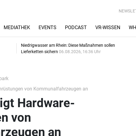
NEWSLE
MEDIATHEK
EVENTS
PODCAST
VR-WISSEN
WH
Niedrigwasser am Rhein: Diese Maßnahmen sollen
Lieferketten sichern
06.08.2026, 16:36 Uhr
park
hrüstungen von Kommunalfahrzeugen an
igt Hardware-
n von
rzeugen an