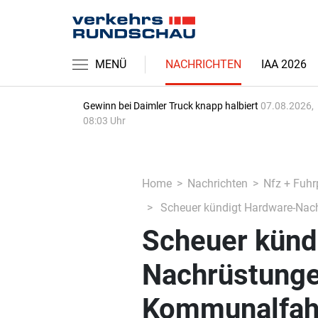
MENÜ
NACHRICHTEN
IAA 2026
Gewinn bei Daimler Truck knapp halbiert
07.08.2026,
08:03 Uhr
Home
Nachrichten
Nfz + Fuhr
Scheuer kündigt Hardware-Nac
Scheuer künd
Nachrüstunge
Kommunalfah