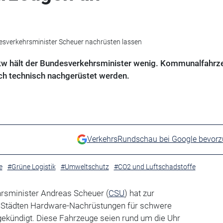
sverkehrsminister Scheuer nachrüsten lassen
kw hält der Bundesverkehrsminister wenig. Kommunalfahrz
och technisch nachgerüstet werden.
VerkehrsRundschau bei Google bevor
e
#Grüne Logistik
#Umweltschutz
#CO2 und Luftschadstoffe
rsminister Andreas Scheuer (
CSU
) hat zur
n Städten Hardware-Nachrüstungen für schwere
kündigt. Diese Fahrzeuge seien rund um die Uhr