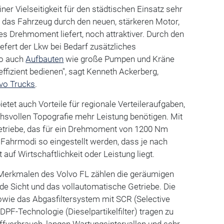
iner Vielseitigkeit für den städtischen Einsatz sehr
r das Fahrzeug durch den neuen, stärkeren Motor,
hes Drehmoment liefert, noch attraktiver. Durch den
iefert der Lkw bei Bedarf zusätzliches
o auch
Aufbauten
wie große Pumpen und Kräne
ffizient bedienen", sagt Kenneth Ackerberg,
vo Trucks
.
etet auch Vorteile für regionale Verteileraufgaben,
hsvollen Topografie mehr Leistung benötigen. Mit
triebe, das für ein Drehmoment von 1200 Nm
e Fahrmodi so eingestellt werden, dass je nach
uf Wirtschaftlichkeit oder Leistung liegt.
Merkmalen des Volvo FL zählen die geräumigen
de Sicht und das vollautomatische Getriebe. Die
owie das Abgasfiltersystem mit SCR (Selective
DPF-Technologie (Dieselpartikelfilter) tragen zu
ffverbrauch, langen Wartungsintervallen und sehr