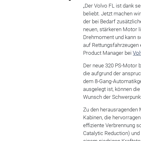
„Der Volvo FL ist dank se
beliebt. Jetzt machen wi
der bei Bedarf zusätzlic
neuen, stärkeren Motor l
Drehmoment und kann s
auf Rettungsfahrzeugen e
Product Manager bei
Vol
Der neue 320 PS-Motor bi
die aufgrund der anspruc
dem 8-Gang-Automatikge
ausgelegt ist, können di
Wunsch der Schwerpunkt a
Zu den herausragenden 
Kabinen, die hervorragen
effiziente Verbrennung s
Catalytic Reduction) und 
einem niedrigen Kraftsto