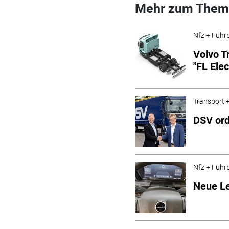
Mehr zum Them
Nfz + Fuhr
Volvo T
"FL Elec
Transport +
DSV ord
Nfz + Fuhr
Neue Le