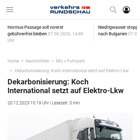
Hormus-Passage soll vorerst
Niedrigwasser stoppt
gebührenfrei bleiben
07.08.2026, 14:48
nach Bulgarien
07.08
Uhr
Home
Nachrichten
Nfz + Fuhrpark
Dekarbonisierung: Koch International setzt auf Elektro-Lkw
Dekarbonisierung: Koch
International setzt auf Elektro-Lkw
20.12.2023 10:19 Uhr | Lesezeit: 3 min