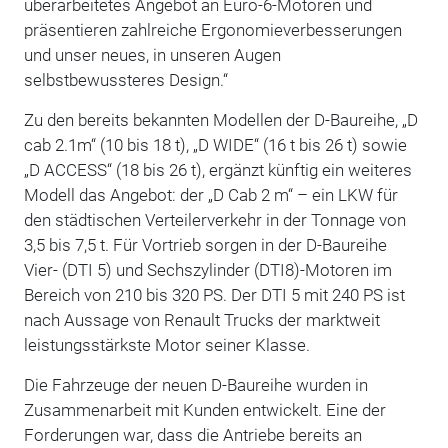
überarbeitetes Angebot an Euro-6-Motoren und
präsentieren zahlreiche Ergonomieverbesserungen
und unser neues, in unseren Augen
selbstbewussteres Design.“
Zu den bereits bekannten Modellen der D-Baureihe, „D
cab 2.1m“ (10 bis 18 t), „D WIDE“ (16 t bis 26 t) sowie
„D ACCESS“ (18 bis 26 t), ergänzt künftig ein weiteres
Modell das Angebot: der „D Cab 2 m“ – ein LKW für
den städtischen Verteilerverkehr in der Tonnage von
3,5 bis 7,5 t. Für Vortrieb sorgen in der D-Baureihe
Vier- (DTI 5) und Sechszylinder (DTI8)-Motoren im
Bereich von 210 bis 320 PS. Der DTI 5 mit 240 PS ist
nach Aussage von Renault Trucks der marktweit
leistungsstärkste Motor seiner Klasse.
Die Fahrzeuge der neuen D-Baureihe wurden in
Zusammenarbeit mit Kunden entwickelt. Eine der
Forderungen war, dass die Antriebe bereits an