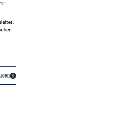
ren
leitet.
scher
zugen