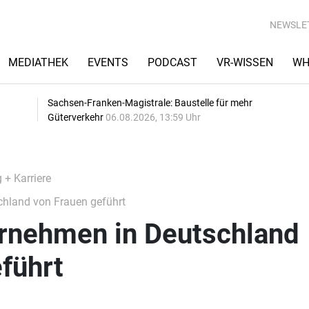
NEWSLE
MEDIATHEK
EVENTS
PODCAST
VR-WISSEN
WH
Sachsen-Franken-Magistrale: Baustelle für mehr
Güterverkehr
06.08.2026, 13:59 Uhr
 + Karriere
hland von Frauen geführt
rnehmen in Deutschland
führt