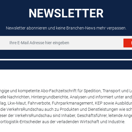
NEWSLETTER
Newsletter abonnieren und keine Branchen-News mehr verpassen.
ige und kompetente Abo-Fachzeitschrift für Spedition, Transport und Log
uelle Nachrichten, Hintergrundberichte, Analysen und informiert unter 
lag, Lkw-Maut, Fahrverbote, Fuhrparkmanagement, KEP sowie Ausbildung
t die VerkehrsRundschau auch zu Produkten und Dienstleistungen wie schw
ser der VerkehrsRundschau sind Inhaber, Geschäftsführer, leitende Angest
ortlogistik-Entscheider aus der verladenden Wirtschaft und Industrie.