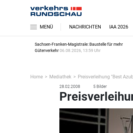
MENÜ
NACHRICHTEN
IAA 2026
Sachsen-Franken-Magistrale: Baustelle für mehr
Güterverkehr
06.08.2026, 13:59 Uhr
Home
Mediathek
Preisverleihung "Best Azubi
28.02.2008
5 Bilder
Preisverleihu